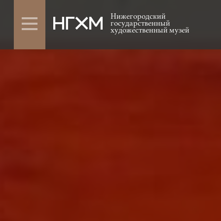
Нижегородский
государственный
художественный музей