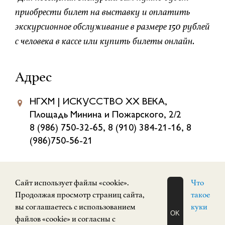
приобрести билет на выставку и оплатить
экскурсионное обслуживание в размере 150 рублей
с человека в кассе или купить билеты онлайн.
Адрес
НГХМ | ИСКУССТВО XX ВЕКА,
Площадь Минина и Пожарского, 2/2
8 (986) 750-32-65, 8 (910) 384-21-16, 8
(986)750-56-21
Часы работы
Cайт использует файлы «cookie».
Что
Продолжая просмотр страниц сайта,
такое
Сегодня: 11:00 — 19:00
вы соглашаетесь с использованием
куки
OK
Завтра: 11:00 — 19:00
файлов «cookie» и согласны с
ЗАПИСАТЬСЯ