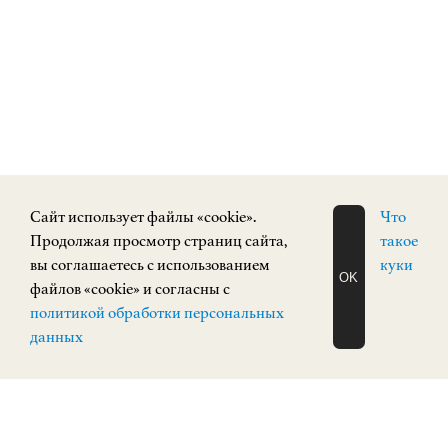
Cайт использует файлы «cookie».
Что
Продолжая просмотр страниц сайта,
такое
вы соглашаетесь с использованием
куки
OK
файлов «cookie» и согласны с
ЗАПИСАТЬСЯ
политикой обработки персональных
НА ЭКСКУРСИЮ
О Н Л А Й Н
данных