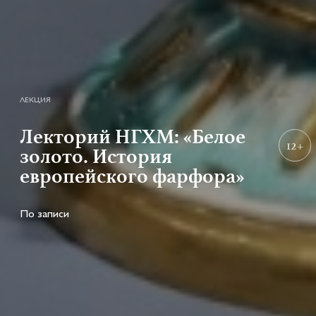
ЛЕКЦИЯ
Лекторий НГХМ: «Белое
12+
золото. История
европейского фарфора»
По записи