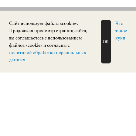
Cайт использует файлы «cookie».
Что
СОБЫТИЯ
Продолжая просмотр страниц сайта,
такое
вы соглашаетесь с использованием
куки
OK
файлов «cookie» и согласны с
ЗАПИСАТЬСЯ
политикой обработки персональных
НА ЭКСКУРСИЮ
ПОСТОЯННАЯ ЭКСПОЗИЦИЯ
12+
О Н Л А Й Н
данных
«РУССКИЙ АВАНГАРД. Живопись,
скульптура»