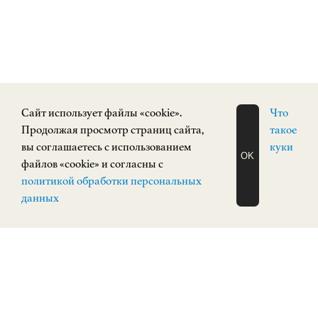
Cайт использует файлы «cookie».
Что
Продолжая просмотр страниц сайта,
такое
вы соглашаетесь с использованием
куки
OK
файлов «cookie» и согласны с
ЗАПИСАТЬСЯ
политикой обработки персональных
НА ЭКСКУРСИЮ
О Н Л А Й Н
данных