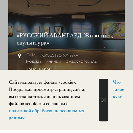
«РУССКИЙ АВАНГАРД. Живопись,
скульптура»
ИСКУССТВО XX ВЕКА
Площадь Минина и Пожарского, 2/2
КУПИТЬ БИЛЕТ
Cайт использует файлы «cookie».
Что
Продолжая просмотр страниц сайта,
такое
ПОСТОЯННАЯ ЭКСПОЗИЦИЯ
0+
вы соглашаетесь с использованием
куки
OK
файлов «cookie» и согласны с
ЗАПИСАТЬСЯ
политикой обработки персональных
НА ЭКСКУРСИЮ
О Н Л А Й Н
данных