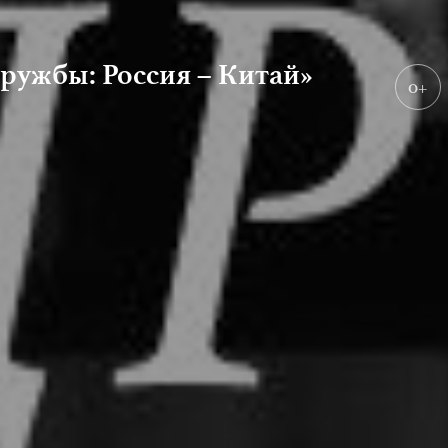
жбы: Россия – Китай»
0+