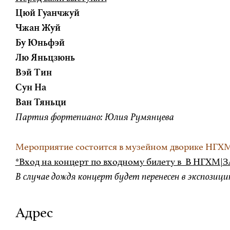
Цюй Гуанчжуй
Чжан Жуй
Бу Юньфэй
Лю Яньцзюнь
Вэй Тин
Сун На
Ван Тяньци
Партия фортепиано: Юлия Румянцева
Мероприятие состоится в музейном дворике НГХ
*Вход на концерт по входному билету в В НГ
В случае дождя концерт будет перенесен в экспозици
Адрес