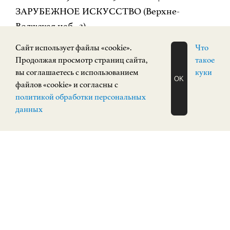
ЗАРУБЕЖНОЕ ИСКУССТВО (Верхне-
Волжская наб., 3)
Cайт использует файлы «cookie».
Что
✨Лекция «Творчество Леонардо да Винчи» из
Продолжая просмотр страниц сайта,
такое
цикла «Титаны Возрождения» (12+)
вы соглашаетесь с использованием
куки
OK
*состоится 21 июня в 14:00 в НГХМ|
файлов «cookie» и согласны с
ЗАПИСАТЬСЯ
политикой обработки персональных
НА ЭКСКУРСИЮ
ЗАРУБЕЖНОЕ ИСКУССТВО (Верхне-
О Н Л А Й Н
данных
Волжская наб., 3)
Ждем вас!
СОБЫТИЯ