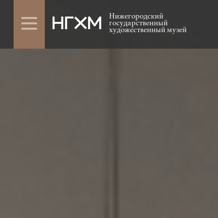
Нижегородский
государственный
художественный музей