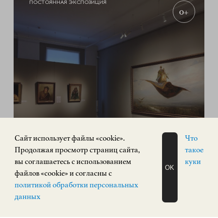
ПОСТОЯННАЯ ЭКСПОЗИЦИЯ
0+
Экспозиция «Русское искусство»
Cайт использует файлы «cookie».
Что
РУССКОЕ ИСКУССТВО
Продолжая просмотр страниц сайта,
такое
Кремль, корпус 3
вы соглашаетесь с использованием
куки
OK
КУПИТЬ БИЛЕТ
файлов «cookie» и согласны с
ЗАПИСАТЬСЯ
политикой обработки персональных
НА ЭКСКУРСИЮ
О Н Л А Й Н
данных
ПОСТОЯННАЯ ЭКСПОЗИЦИЯ
0+