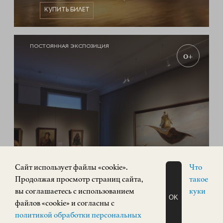
КУПИТЬ БИЛЕТ
ПОСТОЯННАЯ ЭКСПОЗИЦИЯ
0+
Cайт использует файлы «cookie».
Что
Экспозиция «Русское искусство»
Продолжая просмотр страниц сайта,
такое
вы соглашаетесь с использованием
куки
РУССКОЕ ИСКУССТВО
OK
файлов «cookie» и согласны с
Кремль, корпус 3
ЗАПИСАТЬСЯ
политикой обработки персональных
НА ЭКСКУРСИЮ
КУПИТЬ БИЛЕТ