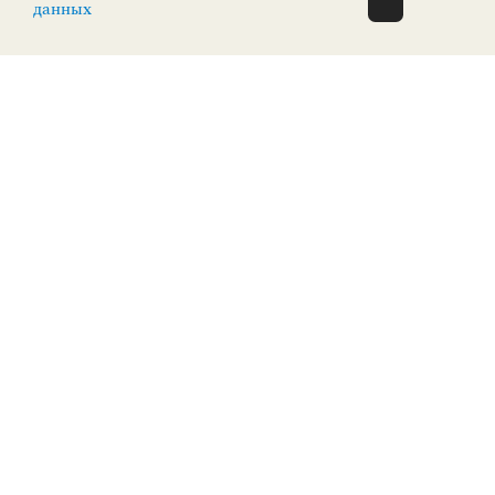
О Н Л А Й Н
данных
ПОСТОЯННАЯ ЭКСПОЗИЦИЯ
0+
Экспозиция зарубежного искусства
ЗАРУБЕЖНОЕ ИСКУССТВО
Верхневолжская набережная, 3
КУПИТЬ БИЛЕТ