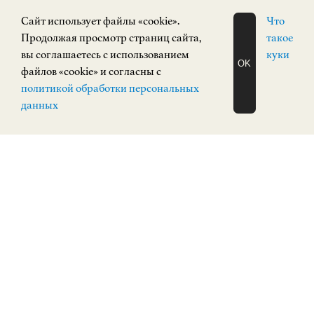
Cайт использует файлы «cookie».
Что
Продолжая просмотр страниц сайта,
такое
вы соглашаетесь с использованием
куки
OK
файлов «cookie» и согласны с
ЗАПИСАТЬСЯ
политикой обработки персональных
НА ЭКСКУРСИЮ
О Н Л А Й Н
данных