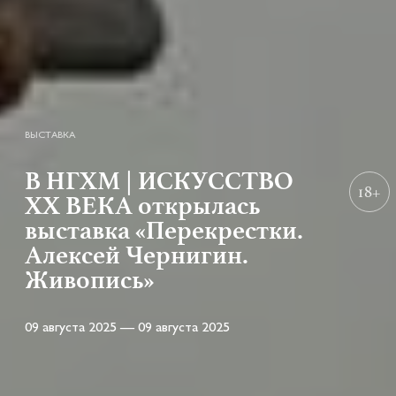
ВЫСТАВКА
В НГХМ | ИСКУССТВО
18+
ХХ ВЕКА открылась
выставка «Перекрестки.
Алексей Чернигин.
Живопись»
09 августа 2025 — 09 августа 2025