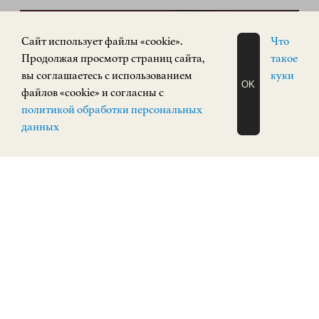
ПОСТОЯННАЯ ЭКСПОЗИЦИЯ
0+
Cайт использует файлы «cookie».
Что
Продолжая просмотр страниц сайта,
такое
вы соглашаетесь с использованием
куки
OK
файлов «cookie» и согласны с
ЗАПИСАТЬСЯ
политикой обработки персональных
НА ЭКСКУРСИЮ
О Н Л А Й Н
данных
Экспозиция зарубежного искусства
ЗАРУБЕЖНОЕ ИСКУССТВО
Верхневолжская набережная, 3
КУПИТЬ БИЛЕТ