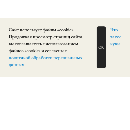
Cайт использует файлы «cookie».
Что
Продолжая просмотр страниц сайта,
такое
СОБЫТИЯ
вы соглашаетесь с использованием
куки
OK
файлов «cookie» и согласны с
ЗАПИСАТЬСЯ
политикой обработки персональных
НА ЭКСКУРСИЮ
О Н Л А Й Н
данных
ПОСТОЯННАЯ ЭКСПОЗИЦИЯ
12+