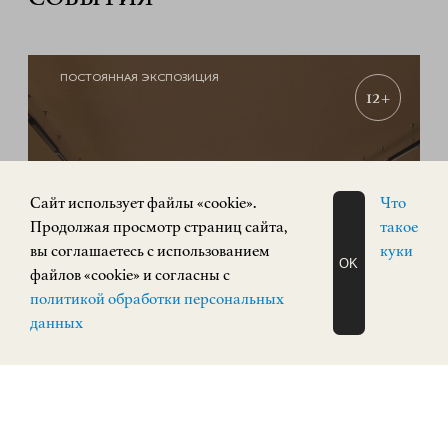
ПОСТОЯННАЯ ЭКСПОЗИЦИЯ
12+
Cайт использует файлы «cookie».
Что
Продолжая просмотр страниц сайта,
такое
вы соглашаетесь с использованием
куки
OK
файлов «cookie» и согласны с
ЗАПИСАТЬСЯ
политикой обработки персональных
НА ЭКСКУРСИЮ
«РУССКИЙ АВАНГАРД. Живопись,
О Н Л А Й Н
данных
скульптура»
ИСКУССТВО XX ВЕКА
Площадь Минина и Пожарского, 2/2
КУПИТЬ БИЛЕТ