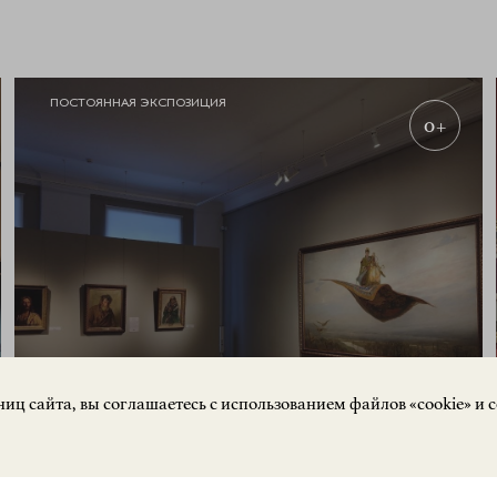
ПОСТОЯННАЯ ЭКСПОЗИЦИЯ
0+
ЗАПИСАТЬСЯ
иц сайта, вы соглашаетесь с использованием файлов «cookie» и 
НА ЭКСКУРСИЮ
Экспозиция «Русское искусство»
О Н Л А Й Н
РУССКОЕ ИСКУССТВО
КУПИТЬ БИЛЕТ
Кремль, корпус 3