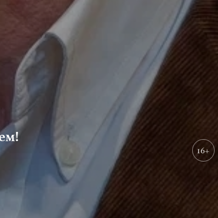
ем!
16+