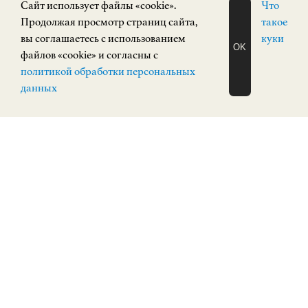
Cайт использует файлы «cookie».
Что
Продолжая просмотр страниц сайта,
такое
вы соглашаетесь с использованием
куки
OK
файлов «cookie» и согласны с
ЗАПИСАТЬСЯ
политикой обработки персональных
НА ЭКСКУРСИЮ
О Н Л А Й Н
данных
Экспозиция зарубежного искусства
ЗАРУБЕЖНОЕ ИСКУССТВО
Верхневолжская набережная, 3
КУПИТЬ БИЛЕТ
ПОСТОЯННАЯ ЭКСПОЗИЦИЯ
0+