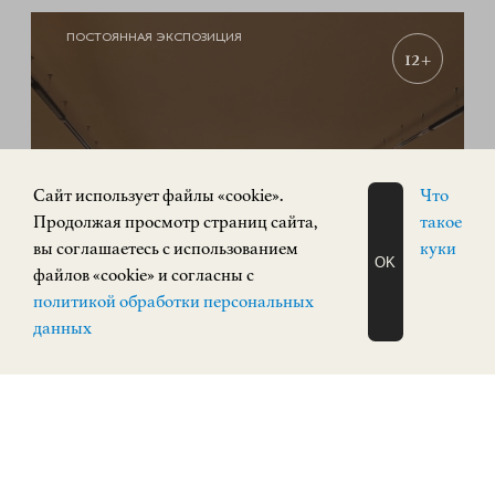
ПОСТОЯННАЯ ЭКСПОЗИЦИЯ
12+
Cайт использует файлы «cookie».
Что
Продолжая просмотр страниц сайта,
такое
вы соглашаетесь с использованием
куки
OK
файлов «cookie» и согласны с
ЗАПИСАТЬСЯ
«РУССКИЙ АВАНГАРД. Живопись,
политикой обработки персональных
НА ЭКСКУРСИЮ
скульптура»
О Н Л А Й Н
данных
ИСКУССТВО XX ВЕКА
Площадь Минина и Пожарского, 2/2
КУПИТЬ БИЛЕТ