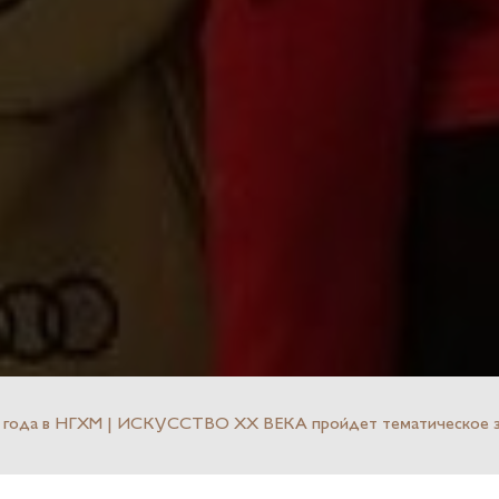
6 года в НГХМ | ИСКУССТВО ХХ ВЕКА пройдет тематическое за