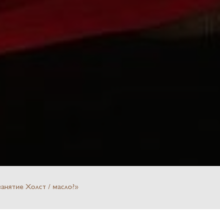
нятие Холст / масло?»