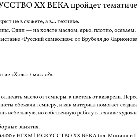
КУССТВО ХХ ВЕКА пройдет тематическ
крыт не в сюжете, а в… технике.
ны. Один — на холсте маслом, ярко, плотно, осязаем.
ыставке «Русский символизм: от Врубеля до Ларионова
тие «Холст / масло?».
отличать масло от темперы, а пастель от акварели. Пер
исты обожали темперу, и как материал помогает создав
ашь небольшую, но собственную работу в технике художн
борные занятия.
14:00
в НГХМ | ИСКУССТВО ХХ ВЕКА (пл. Минина и По