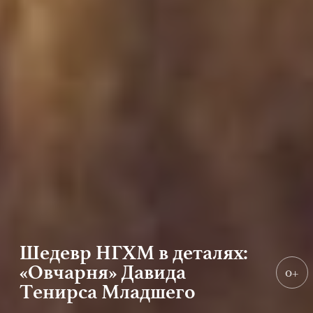
Шедевр НГХМ в деталях:
«Овчарня» Давида
0+
Тенирса Младшего