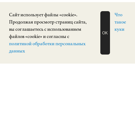
Cайт использует файлы «cookie».
Что
Продолжая просмотр страниц сайта,
такое
вы соглашаетесь с использованием
куки
OK
файлов «cookie» и согласны с
ЗАПИСАТЬСЯ
политикой обработки персональных
НА ЭКСКУРСИЮ
О Н Л А Й Н
данных