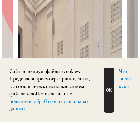
Cайт использует файлы «cookie».
Что
Продолжая просмотр страниц сайта,
такое
вы соглашаетесь с использованием
куки
OK
файлов «cookie» и согласны с
ЗАПИСАТЬСЯ
политикой обработки персональных
НА ЭКСКУРСИЮ
О Н Л А Й Н
данных