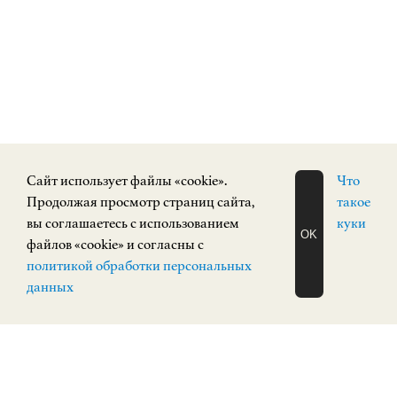
Cайт использует файлы «cookie».
Что
Продолжая просмотр страниц сайта,
такое
вы соглашаетесь с использованием
куки
OK
файлов «cookie» и согласны с
ЗАПИСАТЬСЯ
политикой обработки персональных
НА ЭКСКУРСИЮ
О Н Л А Й Н
данных