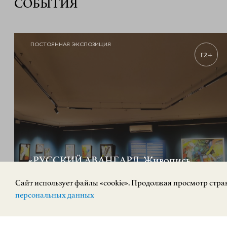
СОБЫТИЯ
ПОСТОЯННАЯ ЭКСПОЗИЦИЯ
12+
«РУССКИЙ АВАНГАРД. Живопись,
скульптура»
Cайт использует файлы «cookie». Продолжая просмотр стран
персональных данных
ИСКУССТВО XX ВЕКА
Площадь Минина и Пожарского, 2/2
КУПИТЬ БИЛЕТ