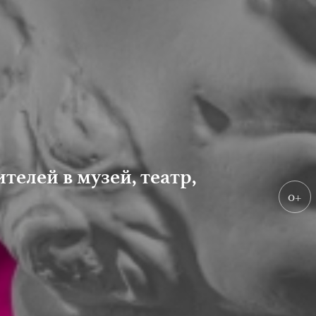
телей в музей, театр,
0+