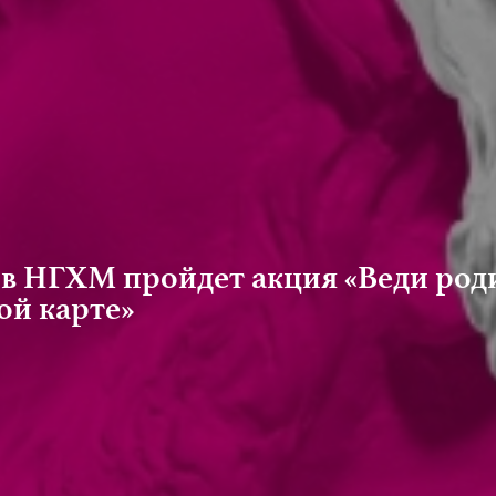
а в НГХМ пройдет акция «Веди роди
ой карте»