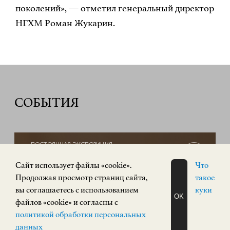
поколений», — отметил генеральный директор
НГХМ Роман Жукарин.
СОБЫТИЯ
ПОСТОЯННАЯ ЭКСПОЗИЦИЯ
12+
Cайт использует файлы «cookie».
Что
Продолжая просмотр страниц сайта,
такое
вы соглашаетесь с использованием
куки
OK
файлов «cookie» и согласны с
ЗАПИСАТЬСЯ
политикой обработки персональных
НА ЭКСКУРСИЮ
О Н Л А Й Н
данных