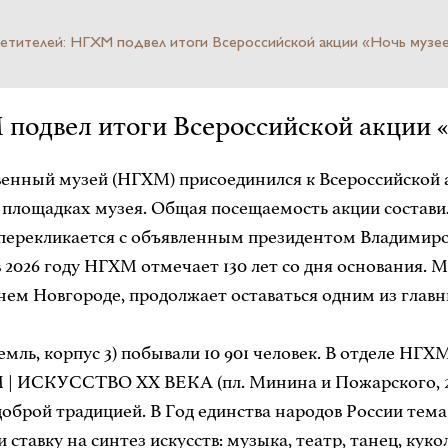
сетителей: НГХМ подвел итоги Всероссийской акции «Ночь музее
 подвел итоги Всероссийской акции «
енный музей (НГХМ) присоединился к Всероссийской а
 площадках музея. Общая посещаемость акции составила 
а перекликается с объявленным президентом Владимир
026 году НГХМ отмечает 130 лет со дня основания. Му
м Новгороде, продолжает оставаться одним из главн
ь, корпус 3) побывали 10 901 человек. В отделе 
М | ИСКУССТВО XX ВЕКА (пл. Минина и Пожарского, 2/2
 доброй традицией. В Год единства народов России тем
ставку на синтез искусств: музыка, театр, танец, кук