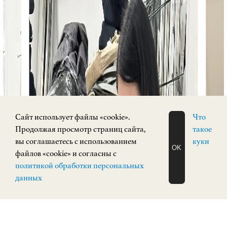
Cайт использует файлы «cookie».
Что
Продолжая просмотр страниц сайта,
такое
вы соглашаетесь с использованием
куки
OK
файлов «cookie» и согласны с
ЗАПИСАТЬСЯ
политикой обработки персональных
НА ЭКСКУРСИЮ
О Н Л А Й Н
данных