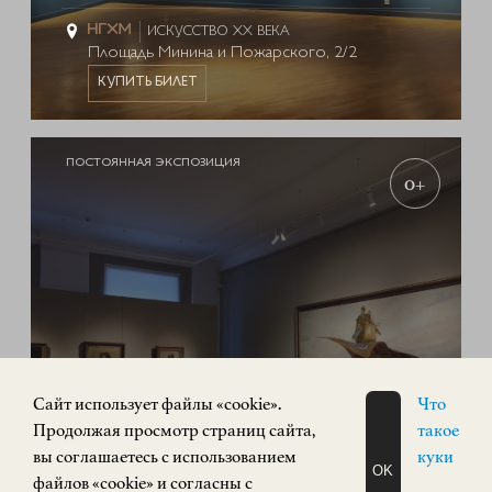
ИСКУССТВО XX ВЕКА
Площадь Минина и Пожарского, 2/2
КУПИТЬ БИЛЕТ
ПОСТОЯННАЯ ЭКСПОЗИЦИЯ
0+
Cайт использует файлы «cookie».
Что
Продолжая просмотр страниц сайта,
такое
Экспозиция «Русское искусство»
вы соглашаетесь с использованием
куки
OK
файлов «cookie» и согласны с
РУССКОЕ ИСКУССТВО
ЗАПИСАТЬСЯ