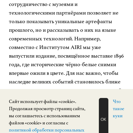
сотрудничество с музеями и
технологическими партнёрами позволяет не
только показывать уникальные артефакты
прошлого, но и рассказывать о них на языке
современных технологий. Например,
совместно с Институтом AIRI мы уже
выпустили издание, посвящённое выставке 1896
года, где исторические чёрно-белые снимки
впервые ожили в цвете. Для нас важно, чтобы
наследие великих событий становилось ближе
новым поколениям», - отметила управляющий
Нижегородским отделением Сбербанка
Cайт использует файлы «cookie».
Что
Наталья Демина.
Продолжая просмотр страниц сайта,
такое
Для НГХМ выставка имеет особое значение:
вы соглашаетесь с использованием
куки
OK
файлов «cookie» и согласны с
отсылка к юбилею - 130 лет со дня основания
ЗАПИСАТЬСЯ
политикой обработки персональных
НА ЭКСКУРСИЮ