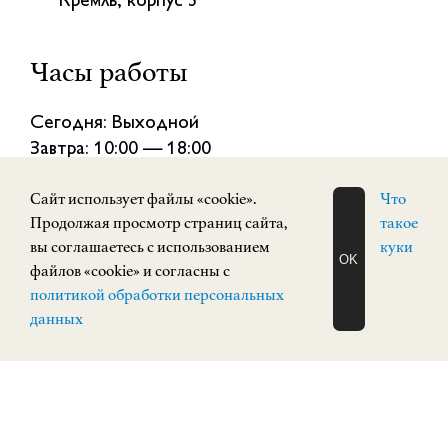
Кремль, корпус 3
Часы работы
Сегодня: Выходной
Завтра: 10:00 — 18:00
Cайт использует файлы «cookie».
Что
Продолжая просмотр страниц сайта,
такое
вы соглашаетесь с использованием
куки
OK
файлов «cookie» и согласны с
ЗАПИСАТЬСЯ
политикой обработки персональных
СОБЫТИЯ
НА ЭКСКУРСИЮ
О Н Л А Й Н
данных
ПОСТОЯННАЯ ЭКСПОЗИЦИЯ
12+