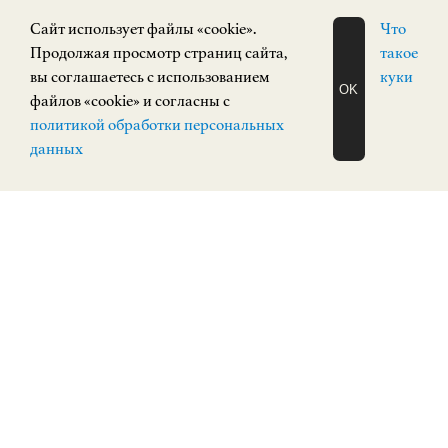
0+
Cайт использует файлы «cookie».
Что
Продолжая просмотр страниц сайта,
такое
вы соглашаетесь с использованием
куки
OK
файлов «cookie» и согласны с
ЗАПИСАТЬСЯ
политикой обработки персональных
НА ЭКСКУРСИЮ
О Н Л А Й Н
данных
Экспозиция зарубежного искусства
ЗАРУБЕЖНОЕ ИСКУССТВО
Верхневолжская набережная, 3
КУПИТЬ БИЛЕТ
ПОСТОЯННАЯ ЭКСПОЗИЦИЯ
0+