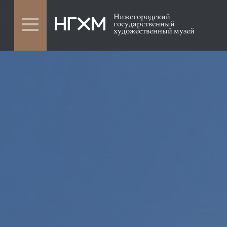
Нижегородский
государственный
художественный музей