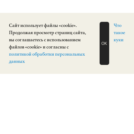
Cайт использует файлы «cookie».
Что
Продолжая просмотр страниц сайта,
такое
вы соглашаетесь с использованием
куки
OK
файлов «cookie» и согласны с
ЗАПИСАТЬСЯ
политикой обработки персональных
НА ЭКСКУРСИЮ
О Н Л А Й Н
данных