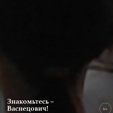
Знакомьтесь –
Васнецович!
0+