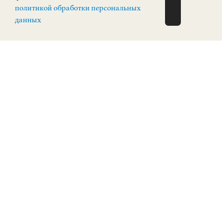
политикой обработки персональных
НА ЭКСКУРСИЮ
О Н Л А Й Н
данных