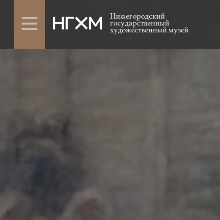
Нижегородский
государственный
художественный музей