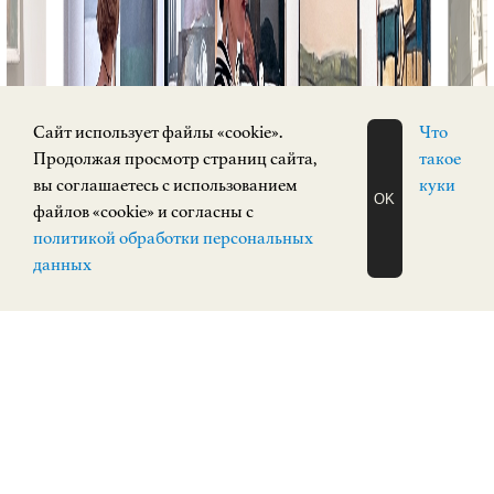
Cайт использует файлы «cookie».
Что
Продолжая просмотр страниц сайта,
такое
вы соглашаетесь с использованием
куки
OK
файлов «cookie» и согласны с
ЗАПИСАТЬСЯ
политикой обработки персональных
НА ЭКСКУРСИЮ
О Н Л А Й Н
данных