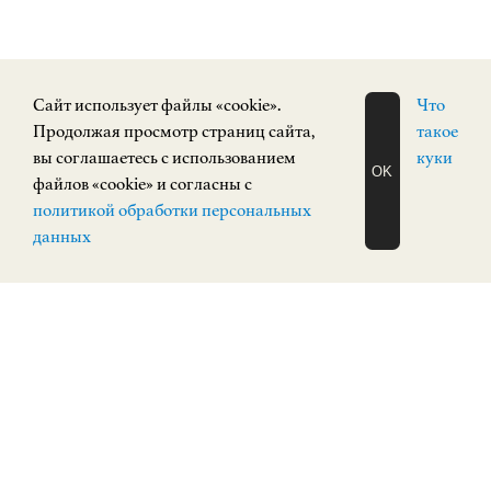
Cайт использует файлы «cookie».
Что
Продолжая просмотр страниц сайта,
такое
вы соглашаетесь с использованием
куки
OK
файлов «cookie» и согласны с
ЗАПИСАТЬСЯ
политикой обработки персональных
НА ЭКСКУРСИЮ
О Н Л А Й Н
данных