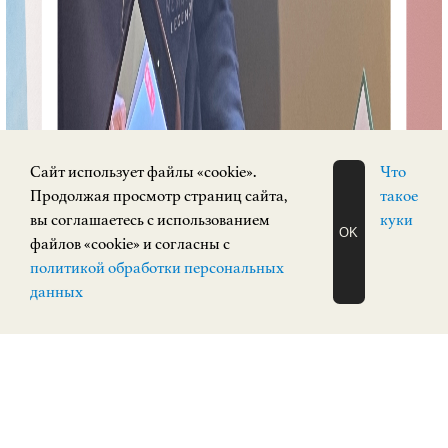
Cайт использует файлы «cookie».
Что
Продолжая просмотр страниц сайта,
такое
вы соглашаетесь с использованием
куки
OK
файлов «cookie» и согласны с
ЗАПИСАТЬСЯ
политикой обработки персональных
НА ЭКСКУРСИЮ
О Н Л А Й Н
данных