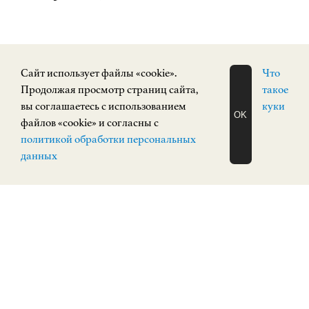
Cайт использует файлы «cookie».
Что
Продолжая просмотр страниц сайта,
такое
СОБЫТИЯ
вы соглашаетесь с использованием
куки
OK
файлов «cookie» и согласны с
ЗАПИСАТЬСЯ
политикой обработки персональных
НА ЭКСКУРСИЮ
О Н Л А Й Н
данных
ПОСТОЯННАЯ ЭКСПОЗИЦИЯ
12+