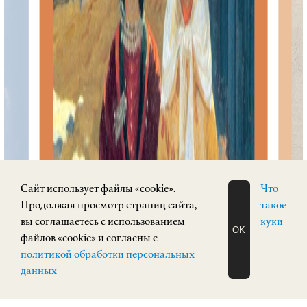
Cайт использует файлы «cookie».
Что
Продолжая просмотр страниц сайта,
такое
вы соглашаетесь с использованием
куки
OK
файлов «cookie» и согласны с
ЗАПИСАТЬСЯ
политикой обработки персональных
НА ЭКСКУРСИЮ
О Н Л А Й Н
данных