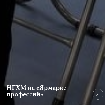
НГХМ на «Ярмарке
профессий»
0+