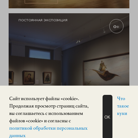
ПОСТОЯННАЯ ЭКСПОЗИЦИЯ
0+
Экспозиция «Русское искусство»
Cайт использует файлы «cookie».
Что
Продолжая просмотр страниц сайта,
такое
РУССКОЕ ИСКУССТВО
вы соглашаетесь с использованием
куки
OK
Кремль, корпус 3
файлов «cookie» и согласны с
ЗАПИСАТЬСЯ
КУПИТЬ БИЛЕТ
политикой обработки персональных
НА ЭКСКУРСИЮ
О Н Л А Й Н
данных