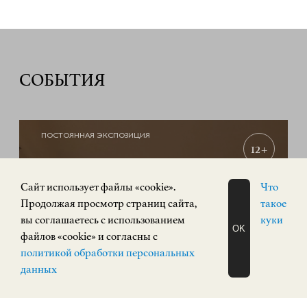
СОБЫТИЯ
ПОСТОЯННАЯ ЭКСПОЗИЦИЯ
12+
Cайт использует файлы «cookie».
Что
Продолжая просмотр страниц сайта,
такое
вы соглашаетесь с использованием
куки
OK
файлов «cookie» и согласны с
ЗАПИСАТЬСЯ
политикой обработки персональных
НА ЭКСКУРСИЮ
О Н Л А Й Н
данных
«РУССКИЙ АВАНГАРД. Живопись,