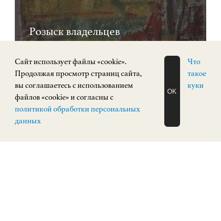
Розыск владельцев
произведений
Cайт использует файлы «cookie».
Что
Продолжая просмотр страниц сайта,
такое
вы соглашаетесь с использованием
куки
OK
файлов «cookie» и согласны с
ЗАПИСАТЬСЯ
политикой обработки персональных
НА ЭКСКУРСИЮ
0+
О Н Л А Й Н
данных