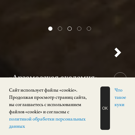
«Арзамасская академия»
12+
Cайт использует файлы «cookie».
Что
31 июля 2026 — 15 ноября 2026
Продолжая просмотр страниц сайта,
такое
Выставка
вы соглашаетесь с использованием
куки
OK
Кремль, корпус 3
файлов «cookie» и согласны с
ЗАПИСАТЬСЯ
политикой обработки персональных
НА ЭКСКУРСИЮ
О Н Л А Й Н
данных