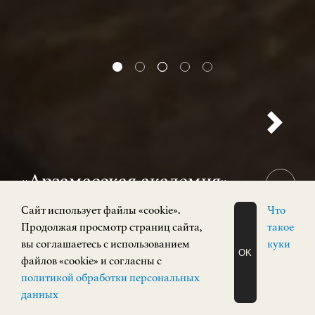
«Арзамасская академия»
12+
Cайт использует файлы «cookie».
Что
31 июля 2026 — 15 ноября 2026
Продолжая просмотр страниц сайта,
такое
Выставка
вы соглашаетесь с использованием
куки
OK
Кремль, корпус 3
файлов «cookie» и согласны с
ЗАПИСАТЬСЯ
политикой обработки персональных
НА ЭКСКУРСИЮ
О Н Л А Й Н
данных