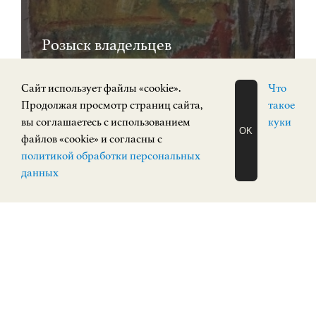
Розыск владельцев
произведений
Cайт использует файлы «cookie».
Что
Продолжая просмотр страниц сайта,
такое
вы соглашаетесь с использованием
куки
OK
файлов «cookie» и согласны с
ЗАПИСАТЬСЯ
политикой обработки персональных
НА ЭКСКУРСИЮ
0+
О Н Л А Й Н
данных