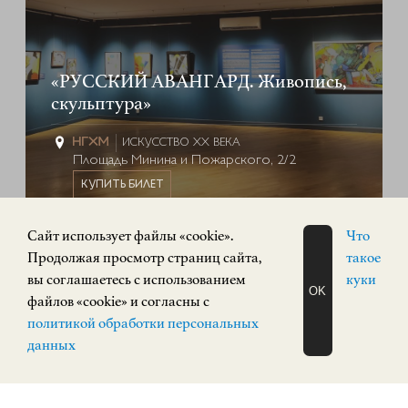
«РУССКИЙ АВАНГАРД. Живопись,
скульптура»
ИСКУССТВО XX ВЕКА
Площадь Минина и Пожарского, 2/2
КУПИТЬ БИЛЕТ
Cайт использует файлы «cookie».
Что
ПОСТОЯННАЯ ЭКСПОЗИЦИЯ
Продолжая просмотр страниц сайта,
такое
0+
вы соглашаетесь с использованием
куки
OK
файлов «cookie» и согласны с
ЗАПИСАТЬСЯ
политикой обработки персональных
НА ЭКСКУРСИЮ
О Н Л А Й Н
данных