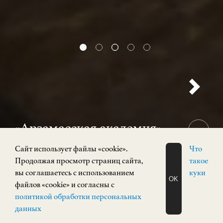
«Арзамасская академия»
12+
Cайт использует файлы «cookie».
Что
31 июля 2026 — 15 ноября 2026
Продолжая просмотр страниц сайта,
такое
Выставка
вы соглашаетесь с использованием
куки
OK
Кремль, корпус 3
файлов «cookie» и согласны с
ЗАПИСАТЬСЯ
политикой обработки персональных
НА ЭКСКУРСИЮ
О Н Л А Й Н
данных