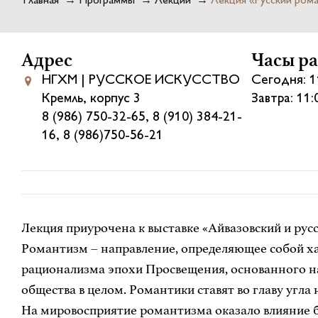
Главная
→
Программы
→
Лекции
→
Лекция «Русский ром
Адрес
Часы р
НГХМ | РУССКОЕ ИСКУССТВО
Сегодня: 1
Кремль, корпус 3
Завтра: 11
8 (986) 750-32-65, 8 (910) 384-21-
16, 8 (986)750-56-21
Лекция приурочена к выставке «Айвазовский и рус
Романтизм – направление, определяющее собой хар
рационализма эпохи Просвещения, основанного на 
общества в целом. Романтики ставят во главу угла 
На мировосприятие романтизма оказало влияние б