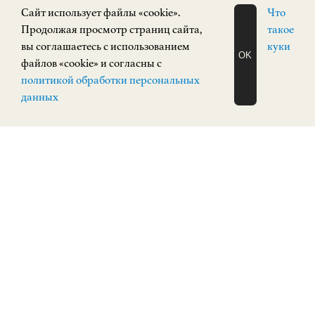
Cайт использует файлы «cookie».
Что
Продолжая просмотр страниц сайта,
такое
вы соглашаетесь с использованием
куки
OK
файлов «cookie» и согласны с
ЗАПИСАТЬСЯ
политикой обработки персональных
НА ЭКСКУРСИЮ
О Н Л А Й Н
данных