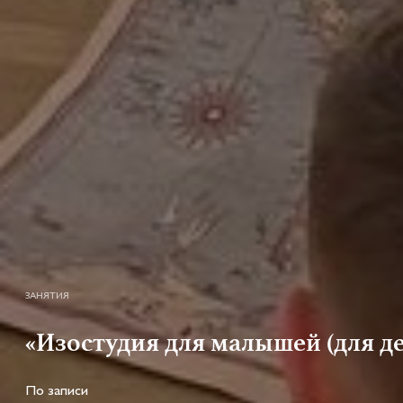
ЗАНЯТИЯ
«Изостудия для малышей (для де
По записи