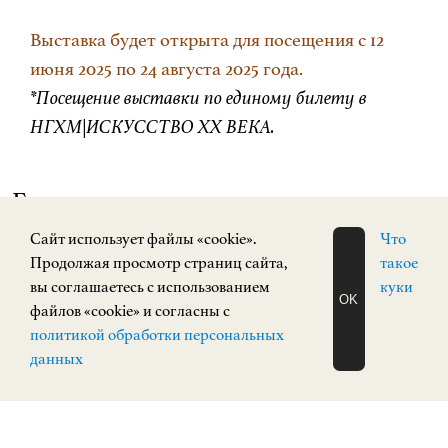
Выставка будет открыта для посещения с 12
июня 2025 по 24 августа 2025 года.
*Посещение выставки по единому билету в
НГХМ|ИСКУССТВО XX ВЕКА.
Галерея
Cайт использует файлы «cookie».
Что
Продолжая просмотр страниц сайта,
такое
вы соглашаетесь с использованием
куки
OK
файлов «cookie» и согласны с
ЗАПИСАТЬСЯ
политикой обработки персональных
НА ЭКСКУРСИЮ
О Н Л А Й Н
данных