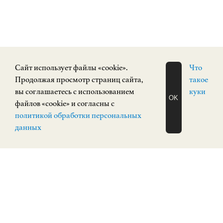
Cайт использует файлы «cookie».
Что
Продолжая просмотр страниц сайта,
такое
вы соглашаетесь с использованием
куки
OK
файлов «cookie» и согласны с
ЗАПИСАТЬСЯ
политикой обработки персональных
НА ЭКСКУРСИЮ
О Н Л А Й Н
данных