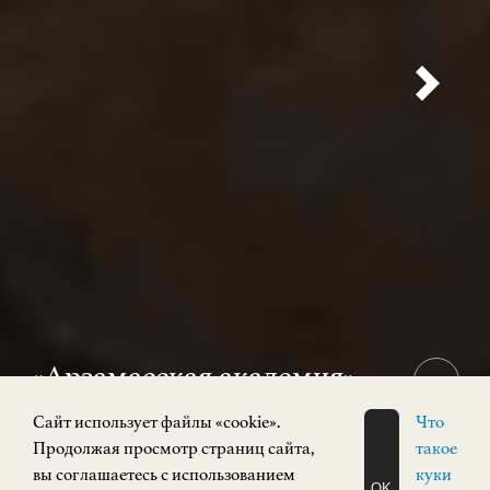
«Арзамасская академия»
12+
Cайт использует файлы «cookie».
Что
31 июля 2026 — 15 ноября 2026
Продолжая просмотр страниц сайта,
такое
Выставка
вы соглашаетесь с использованием
куки
OK