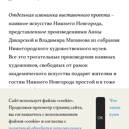
Отдельная изюминка выставочного проекта
–
наивное искусство Нижнего Новгорода,
представленное произведениями Анны
Дикарской и Владимира Мизинова из собрания
Нижегородского художественного музея.
Все это трогательные произведения наивных
художников, свободных от рамок
академического искусства подарят жителям и
гостям Нижнего Новгорода простой и в тоже
время необычный взгляд на мир – полный
цвета, радости и неиссякаемой любви к жизни,
Cайт использует файлы «cookie».
Что
а также желание мечтать, творить и оставаться
Продолжая просмотр страниц сайта,
такое
вы соглашаетесь с использованием
куки
самим собой.
OK
файлов «cookie» и согласны с
Выставка доступна для посещения с 27 июля
ЗАПИСАТЬСЯ
политикой обработки персональных
НА ЭКСКУРСИЮ